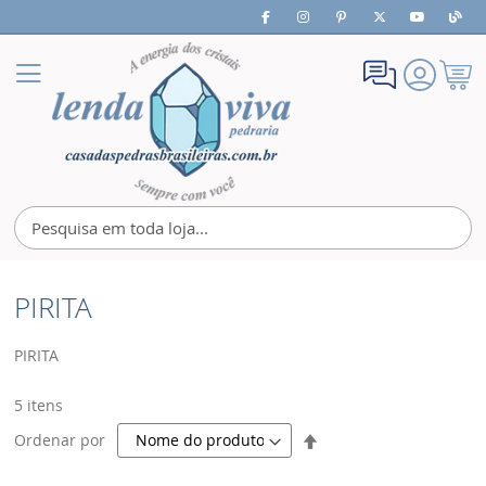
Meu
Alternar
Carrin
Nav
PIRITA
PIRITA
5
itens
Definir
Ordenar por
Direção
Decrescente