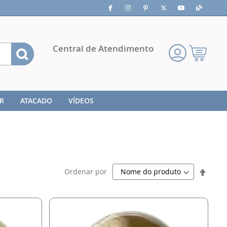
Pesquisa
Central de Atendimento
Meu
Carrinho
R
ATACADO
VÍDEOS
Defini
Ordenar por
Direç
Decre