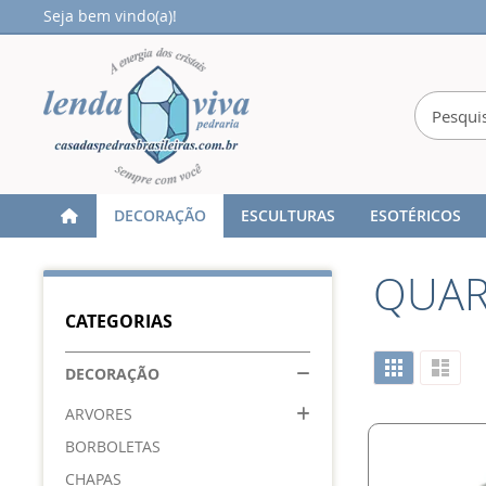
Seja bem vindo(a)!
DECORAÇÃO
ESCULTURAS
ESOTÉRICOS
Home
DECORAÇÃO
ESFERA
QUARTZO FUME
QUAR
CATEGORIAS
Ver
Grade
Lista
DECORAÇÃO
como
ARVORES
BORBOLETAS
CHAPAS