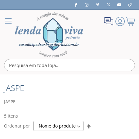
Meu
Alternar
Carrin
Nav
JASPE
JASPE
5
itens
Definir
Ordenar por
Direção
Decrescente