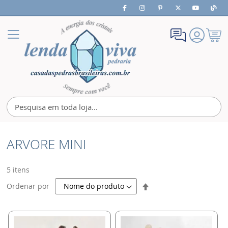
Meu
Alternar
Carrin
Nav
ARVORE MINI
5
itens
Definir
Ordenar por
Direção
Decrescente