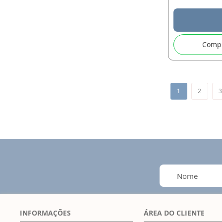
Comp
Página
Você esta lendo
Página
P
1
2
INFORMAÇÕES
ÁREA DO CLIENTE