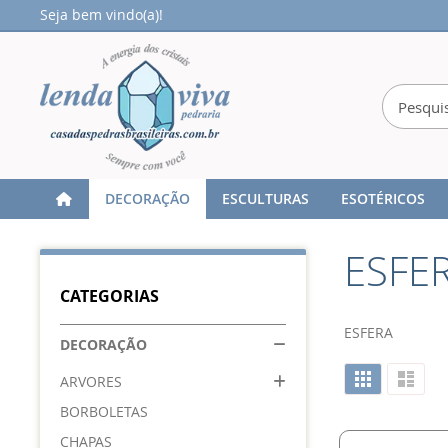
Seja bem vindo(a)!
DECORAÇÃO
ESCULTURAS
ESOTÉRICOS
Home
DECORAÇÃO
ESFERA
ESFE
CATEGORIAS
ESFERA
DECORAÇÃO
Ver
Grade
Lista
ARVORES
como
BORBOLETAS
CHAPAS