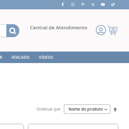
Pesquisa
Central de Atendimento
Meu
Carrinho
R
ATACADO
VÍDEOS
Defini
Ordenar por
Direç
Decre