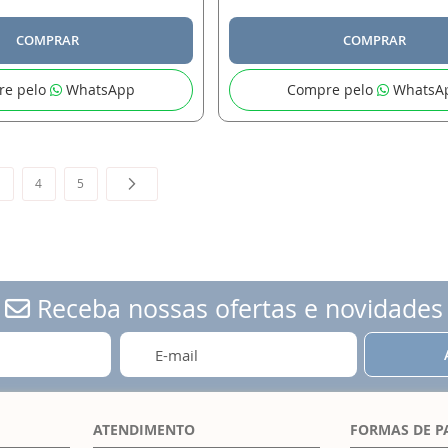
COMPRAR
COMPRAR
re pelo
WhatsApp
Compre pelo
WhatsA
 a pagina
ágina
Página
Página
Página
Próximo
3
4
5
Receba nossas ofertas e novidades
ATENDIMENTO
FORMAS DE 