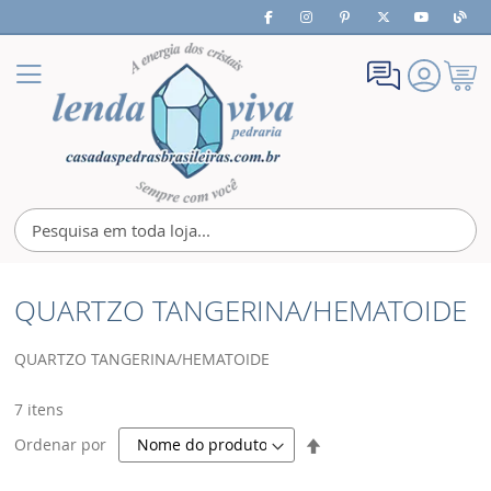
Meu
Alternar
Carrin
Nav
QUARTZO TANGERINA/HEMATOIDE
QUARTZO TANGERINA/HEMATOIDE
7
itens
Definir
Ordenar por
Direção
Decrescente