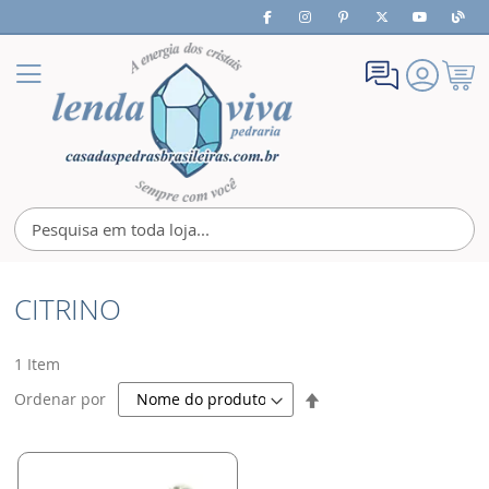
Meu
Alternar
Carrin
Nav
CITRINO
1
Item
Definir
Ordenar por
Direção
Decrescente