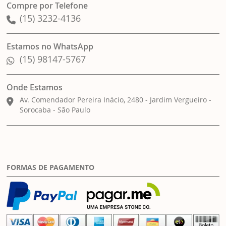
Compre por Telefone
(15) 3232-4136
Estamos no WhatsApp
(15) 98147-5767
Onde Estamos
Av. Comendador Pereira Inácio, 2480 - Jardim Vergueiro -
Sorocaba - São Paulo
FORMAS DE PAGAMENTO