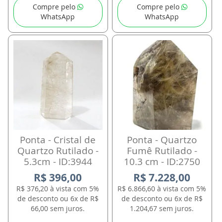
Compre pelo
Compre pelo
WhatsApp
WhatsApp
Ponta - Cristal de
Ponta - Quartzo
Quartzo Rutilado -
Fumê Rutilado -
5.3cm - ID:3944
10.3 cm - ID:2750
R$ 396,00
R$ 7.228,00
R$ 376,20 à vista com 5%
R$ 6.866,60 à vista com 5%
de desconto ou 6x de R$
de desconto ou 6x de R$
66,00 sem juros.
1.204,67 sem juros.