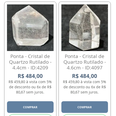
Ponta - Cristal de
Ponta - Cristal de
Quartzo Rutilado -
Quartzo Rutilado -
4.4cm - ID:4209
4.6cm - ID:4097
R$ 484,00
R$ 484,00
R$ 459,80 à vista com 5%
R$ 459,80 à vista com 5%
de desconto ou 6x de R$
de desconto ou 6x de R$
80,67 sem juros.
80,67 sem juros.
COMPRAR
COMPRAR