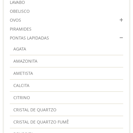
LAVABO
OBELISCO
OVOS
PIRAMIDES
PONTAS LAPIDADAS
AGATA
AMAZONITA
AMETISTA
CALCITA
CITRINO
CRISTAL DE QUARTZO
CRISTAL DE QUARTZO FUMÊ