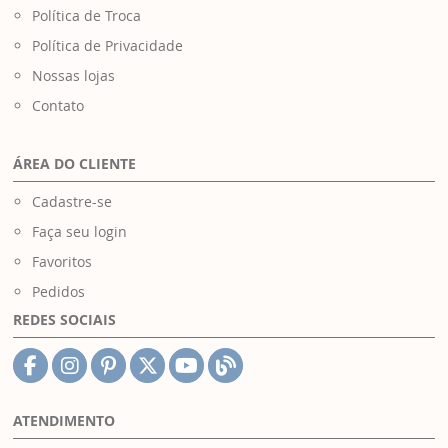
Política de Troca
Política de Privacidade
Nossas lojas
Contato
ÁREA DO CLIENTE
Cadastre-se
Faça seu login
Favoritos
Pedidos
REDES SOCIAIS
ATENDIMENTO