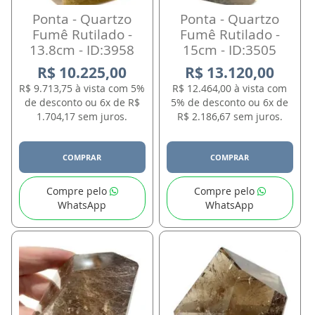
Ponta - Quartzo
Ponta - Quartzo
Fumê Rutilado -
Fumê Rutilado -
13.8cm - ID:3958
15cm - ID:3505
R$ 10.225,00
R$ 13.120,00
R$ 9.713,75 à vista com 5%
R$ 12.464,00 à vista com
de desconto ou 6x de R$
5% de desconto ou 6x de
1.704,17 sem juros.
R$ 2.186,67 sem juros.
COMPRAR
COMPRAR
Compre pelo
Compre pelo
WhatsApp
WhatsApp