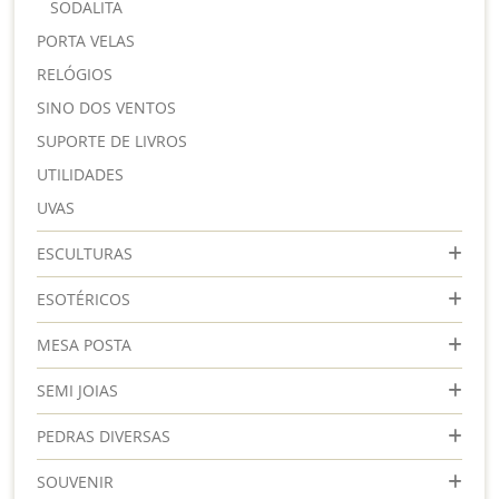
SODALITA
PORTA VELAS
RELÓGIOS
SINO DOS VENTOS
SUPORTE DE LIVROS
UTILIDADES
UVAS
ESCULTURAS
ESOTÉRICOS
MESA POSTA
SEMI JOIAS
PEDRAS DIVERSAS
SOUVENIR