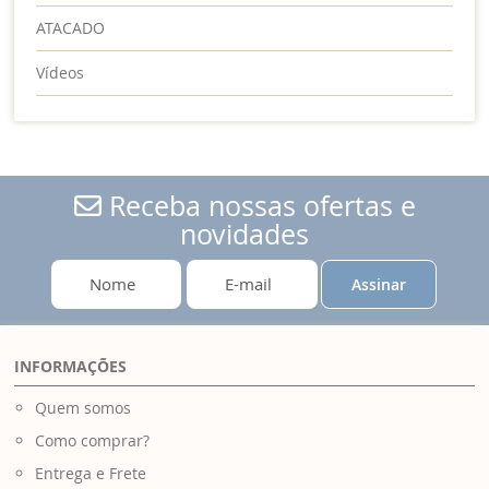
ATACADO
Vídeos
Receba nossas ofertas e
novidades
Assinar
INFORMAÇÕES
Quem somos
Como comprar?
Entrega e Frete