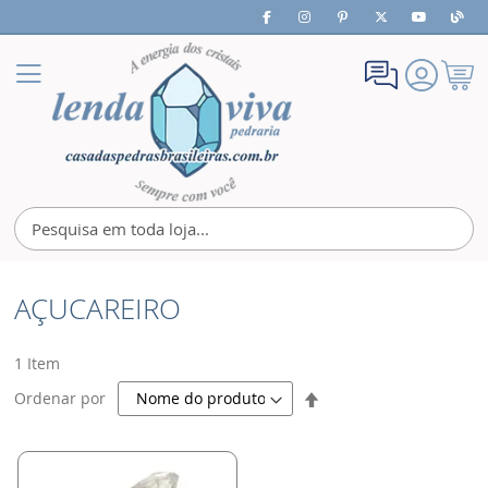
Meu
Alternar
Carrin
Nav
AÇUCAREIRO
1
Item
Definir
Ordenar por
Direção
Decrescente