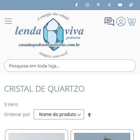
Meu
Alternar
Carrin
Nav
CRISTAL DE QUARTZO
3
itens
Definir
Ordenar por
Direção
Decrescente