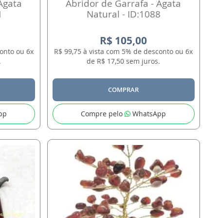
Ágata
Abridor de Garrafa - Ágata
1
Natural - ID:1088
R$ 105,00
onto ou 6x
R$ 99,75 à vista com 5% de desconto ou 6x
.
de R$ 17,50 sem juros.
COMPRAR
pp
Compre pelo
WhatsApp