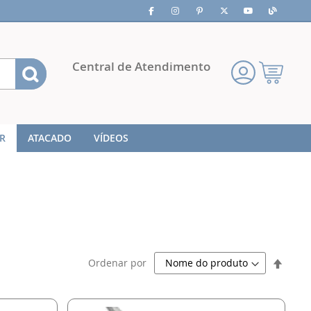
Pesquisa
Central de Atendimento
Meu
Carrinho
R
ATACADO
VÍDEOS
Defini
Ordenar por
Direç
Decre