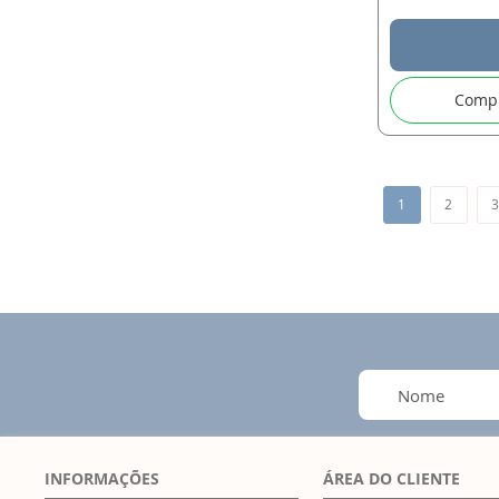
Comp
Página
Você esta lendo
Página
P
1
2
INFORMAÇÕES
ÁREA DO CLIENTE