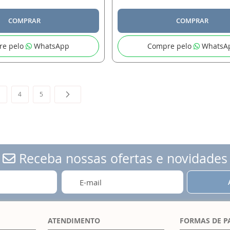
COMPRAR
COMPRAR
re pelo
WhatsApp
Compre pelo
WhatsA
 a pagina
ágina
Página
Página
Página
Próximo
3
4
5
Receba nossas ofertas e novidades
ATENDIMENTO
FORMAS DE 