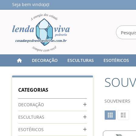
Seja bem vindo(a)!
DECORAÇÃO
ESCULTURAS
ESOTÉRICOS
Home
SOUVENIR
SOUV
CATEGORIAS
SOUVENIERS
DECORAÇÃO
Ver
Grade
Lista
ESCULTURAS
como
ESOTÉRICOS