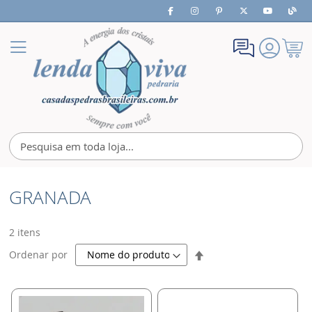
Meu
Alternar
Carrin
Nav
GRANADA
2
itens
Definir
Ordenar por
Direção
Decrescente