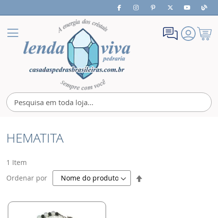
Meu
Alternar
Carrin
Nav
HEMATITA
1
Item
Definir
Ordenar por
Direção
Decrescente