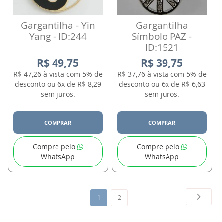
Gargantilha - Yin
Gargantilha
Yang - ID:244
Símbolo PAZ -
ID:1521
R$ 49,75
R$ 39,75
R$ 47,26 à vista com 5% de
R$ 37,76 à vista com 5% de
desconto ou 6x de R$ 8,29
desconto ou 6x de R$ 6,63
sem juros.
sem juros.
COMPRAR
COMPRAR
Compre pelo
Compre pelo
WhatsApp
WhatsApp
Página
Página
Próxim
Você
Página
1
2
esta