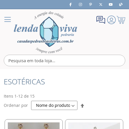
Meu
Alternar
Carrin
Nav
ESOTÉRICAS
Itens
1
-
12
de
15
Definir
Ordenar por
Direção
Decrescente