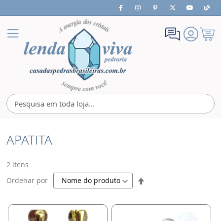
Meu
Alternar
Carrin
Nav
APATITA
2
itens
Definir
Ordenar por
Direção
Decrescente