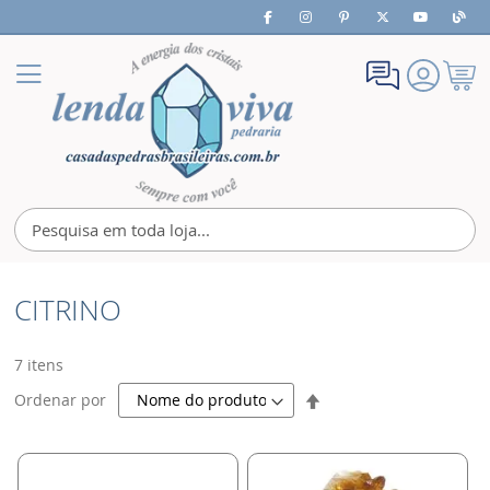
Meu
Alternar
Carrin
Nav
CITRINO
7
itens
Definir
Ordenar por
Direção
Decrescente