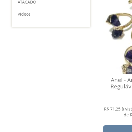
ATACADO
Vídeos
Anel - A
Reguláve
R$ 71,25 à vi
de R