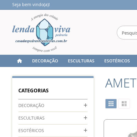
Seja bem vindo(a)!
DECORAÇÃO
ESCULTURAS
ESOTÉRICOS
Home
SEMI JOIAS
ANEL BANHADO COM PEDRA
AMET
CATEGORIAS
Ver
Grade
Lista
DECORAÇÃO
como
ESCULTURAS
ESOTÉRICOS