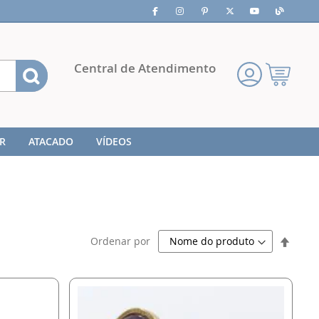
Pesquisa
Central de Atendimento
Meu
Carrinho
R
ATACADO
VÍDEOS
Defini
Ordenar por
Direç
Decre