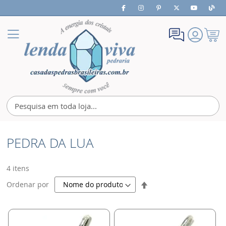
Meu
Alternar
Carrin
Nav
PEDRA DA LUA
4
itens
Definir
Ordenar por
Direção
Decrescente