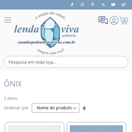
Meu
Alternar
Carrin
Nav
ÔNIX
2
itens
Definir
Ordenar por
Direção
Decrescente