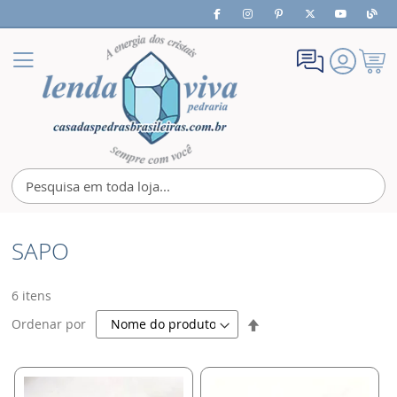
Meu
Alternar
Carrin
Nav
SAPO
6
itens
Definir
Ordenar por
Direção
Decrescente