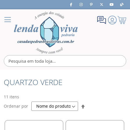
Meu
Alternar
Carrin
Nav
QUARTZO VERDE
11
itens
Definir
Ordenar por
Direção
Decrescente