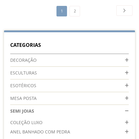
Página
Página
Próxim
Você
Página
1
2
esta
lendo
a
CATEGORIAS
pagina
DECORAÇÃO
ESCULTURAS
ESOTÉRICOS
MESA POSTA
SEMI JOIAS
COLEÇÃO LUXO
ANEL BANHADO COM PEDRA