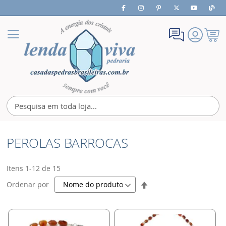
Meu
Alternar
Carrin
Nav
PEROLAS BARROCAS
Itens
1
-
12
de
15
Definir
Ordenar por
Direção
Decrescente