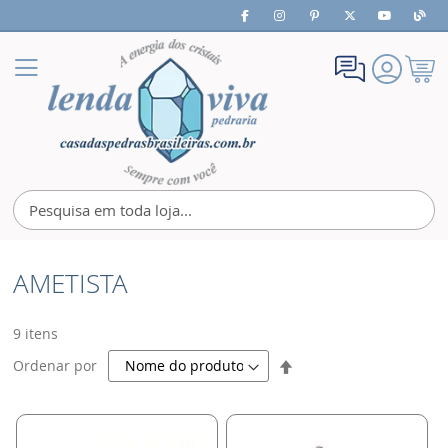
Meu
Alternar
Carrin
Nav
AMETISTA
9
itens
Definir
Ordenar por
Direção
Decrescente