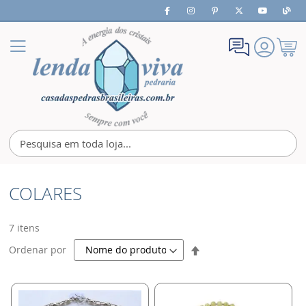
Meu
Alternar
Carrin
Nav
COLARES
7
itens
Definir
Ordenar por
Direção
Decrescente