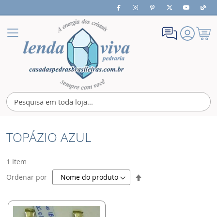
Meu
Alternar
Carrin
Nav
TOPÁZIO AZUL
1
Item
Definir
Ordenar por
Direção
Decrescente