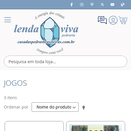
Meu
Alternar
Carrin
Nav
JOGOS
3
itens
Definir
Ordenar por
Direção
Decrescente