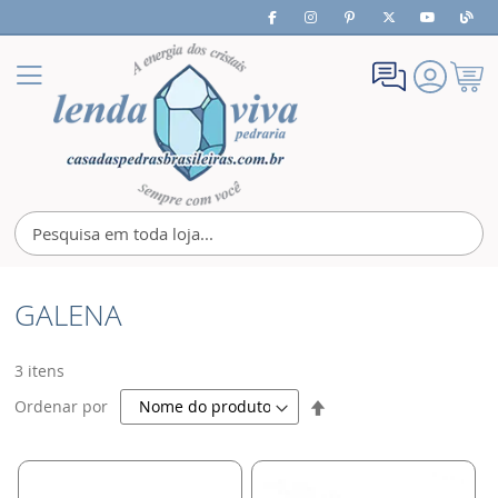
Meu
Alternar
Carrin
Nav
GALENA
3
itens
Definir
Ordenar por
Direção
Decrescente