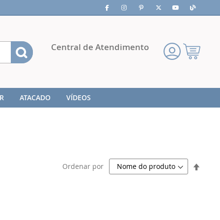
Pesquisa
Central de Atendimento
Meu
Carrinho
R
ATACADO
VÍDEOS
Defini
Ordenar por
Direç
Decre