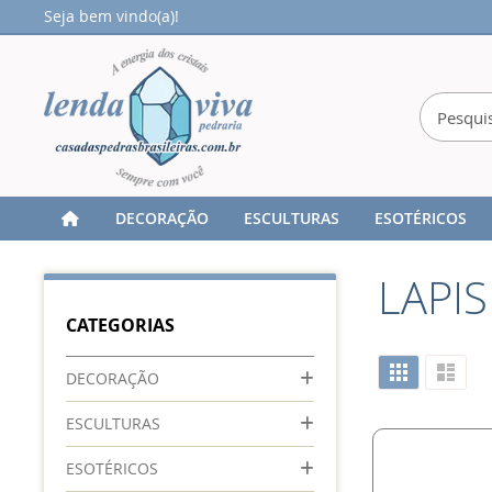
Seja bem vindo(a)!
DECORAÇÃO
ESCULTURAS
ESOTÉRICOS
Home
SEMI JOIAS
BRINCOS
LAPIS LAZULI
LAPIS
CATEGORIAS
Ver
Grade
Lista
DECORAÇÃO
como
ESCULTURAS
ESOTÉRICOS