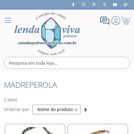
Meu
Alternar
Carrin
Nav
MADREPEROLA
2
itens
Definir
Ordenar por
Direção
Decrescente