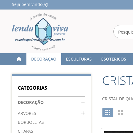
Seja bem vindo(a)!
DECORAÇÃO
ESCULTURAS
ESOTÉRICOS
Home
DECORAÇÃO
PONTAS LAPIDADAS
CRIS
CRIS
CATEGORIAS
CRISTAL DE Q
DECORAÇÃO
Ver
Grade
Lista
ARVORES
como
BORBOLETAS
CHAPAS