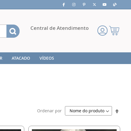
Pesquisa
Central de Atendimento
Meu
Carrinho
R
ATACADO
VÍDEOS
Defini
Ordenar por
Direç
Decre