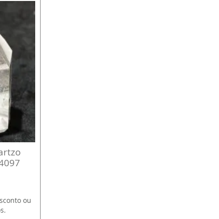
artzo
:4097
esconto ou
s.