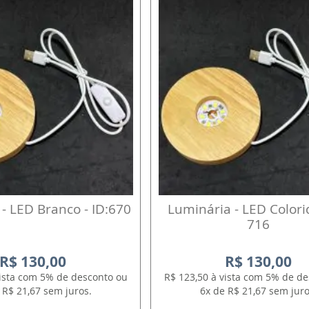
- LED Branco - ID:670
Luminária - LED Colorid
716
R$ 130,00
R$ 130,00
vista com 5% de desconto ou
R$ 123,50 à vista com 5% de d
 R$ 21,67 sem juros.
6x de R$ 21,67 sem juro