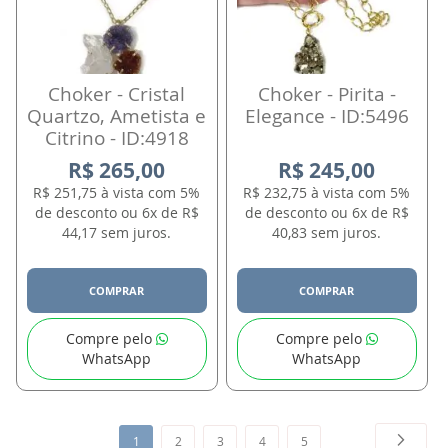
Choker - Cristal
Choker - Pirita -
Quartzo, Ametista e
Elegance - ID:5496
Citrino - ID:4918
R$ 265,00
R$ 245,00
R$ 251,75 à vista com 5%
R$ 232,75 à vista com 5%
de desconto ou 6x de R$
de desconto ou 6x de R$
44,17 sem juros.
40,83 sem juros.
COMPRAR
COMPRAR
Compre pelo
Compre pelo
WhatsApp
WhatsApp
Página
Página
Próxim
Você
Página
Página
Página
Página
1
2
3
4
5