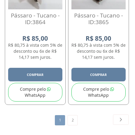
Pássaro - Tucano -
Pássaro - Tucano -
ID:3864
ID:3865
R$ 85,00
R$ 85,00
R$ 80,75 à vista com 5% de
R$ 80,75 à vista com 5% de
desconto ou 6x de R$
desconto ou 6x de R$
14,17 sem juros.
14,17 sem juros.
COMPRAR
COMPRAR
Compre pelo
Compre pelo
WhatsApp
WhatsApp
Página
Página
Próxim
Você
Página
1
2
esta