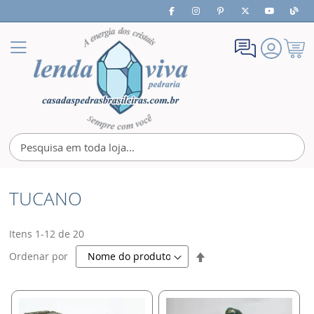
Meu
Alternar
Carrin
Nav
TUCANO
Itens
1
-
12
de
20
Definir
Ordenar por
Direção
Decrescente