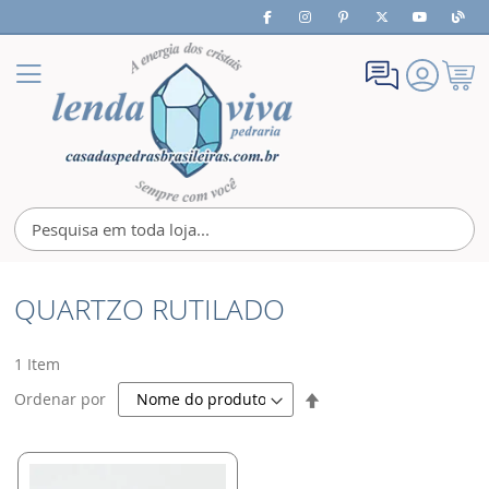
Meu
Alternar
Carrin
Nav
QUARTZO RUTILADO
1
Item
Definir
Ordenar por
Direção
Decrescente