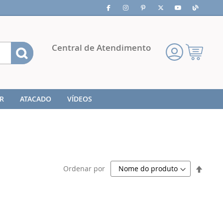
Pesquisa
Central de Atendimento
Meu
Carrinho
R
ATACADO
VÍDEOS
Defini
Ordenar por
Direç
Decre