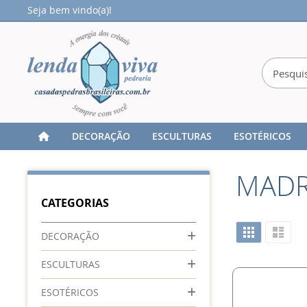
Seja bem vindo(a)!
DECORAÇÃO
ESCULTURAS
ESOTÉRICOS
Home
PRATA
ANÉIS
MADREPÉROLA
MADR
CATEGORIAS
Ver
Grade
Lista
DECORAÇÃO
como
ESCULTURAS
ESOTÉRICOS