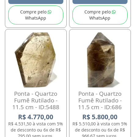
Compre pelo
Compre pelo
WhatsApp
WhatsApp
Ponta - Quartzo
Ponta - Quartzo
Fumê Rutilado -
Fumê Rutilado -
11.5 cm - ID:5488
11.5 cm - ID:686
R$ 4.770,00
R$ 5.800,00
R$ 4.531,50 à vista com 5%
R$ 5.510,00 à vista com 5%
de desconto ou 6x de R$
de desconto ou 6x de R$
795,00 sem juros.
966,67 sem juros.