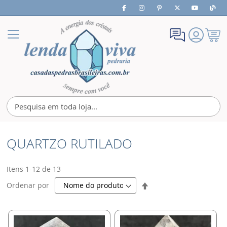
Meu
Alternar
Carrin
Nav
QUARTZO RUTILADO
Itens
1
-
12
de
13
Definir
Ordenar por
Direção
Decrescente