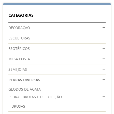
lendo
a
CATEGORIAS
pagina
DECORAÇÃO
ESCULTURAS
ESOTÉRICOS
MESA POSTA
SEMI JOIAS
PEDRAS DIVERSAS
GEODOS DE ÁGATA
PEDRAS BRUTAS E DE COLEÇÃO
DRUSAS