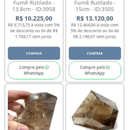
Fumê Rutilado -
Fumê Rutilado -
13.8cm - ID:3958
15cm - ID:3505
R$ 10.225,00
R$ 13.120,00
R$ 9.713,75 à vista com 5%
R$ 12.464,00 à vista com
de desconto ou 6x de R$
5% de desconto ou 6x de
1.704,17 sem juros.
R$ 2.186,67 sem juros.
COMPRAR
COMPRAR
Compre pelo
Compre pelo
WhatsApp
WhatsApp