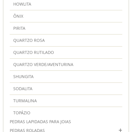
HOWLITA
ÔNIX
PIRITA
QUARTZO ROSA
QUARTZO RUTILADO
QUARTZO VERDE/AVENTURINA
SHUNGITA
SODALITA
TURMALINA
TOPÁZIO
PEDRAS LAPIDADAS PARA JOIAS
PEDRAS ROLADAS