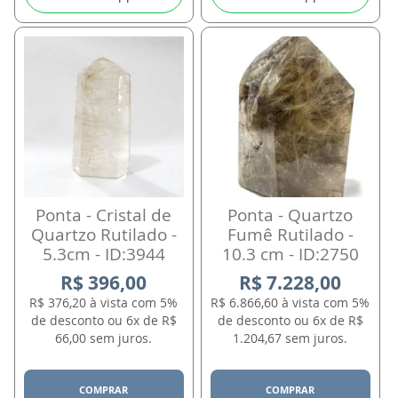
Ponta - Cristal de
Ponta - Quartzo
Quartzo Rutilado -
Fumê Rutilado -
5.3cm - ID:3944
10.3 cm - ID:2750
R$ 396,00
R$ 7.228,00
R$ 376,20 à vista com 5%
R$ 6.866,60 à vista com 5%
de desconto ou 6x de R$
de desconto ou 6x de R$
66,00 sem juros.
1.204,67 sem juros.
COMPRAR
COMPRAR