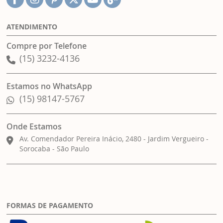
ATENDIMENTO
Compre por Telefone
(15) 3232-4136
Estamos no WhatsApp
(15) 98147-5767
Onde Estamos
Av. Comendador Pereira Inácio, 2480 - Jardim Vergueiro -
Sorocaba - São Paulo
FORMAS DE PAGAMENTO