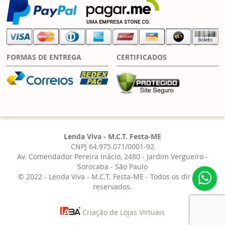
FORMAS DE ENTREGA
CERTIFICADOS
Lenda Viva - M.C.T. Festa-ME
CNPJ 64.975.071/0001-92
Av. Comendador Pereira Inácio, 2480 - Jardim Vergueiro -
Sorocaba - São Paulo
© 2022 - Lenda Viva - M.C.T. Festa-ME - Todos os direitos
reservados.
Criação de Lojas Virtuais