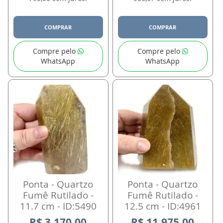
COMPRAR
COMPRAR
Compre pelo
Compre pelo
WhatsApp
WhatsApp
Ponta - Quartzo
Ponta - Quartzo
Fumê Rutilado -
Fumê Rutilado -
11.7 cm - ID:5490
12.5 cm - ID:4961
R$ 3.170,00
R$ 11.975,00