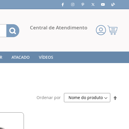
Pesquisa
Central de Atendimento
Meu
Carrinho
R
ATACADO
VÍDEOS
Defini
Ordenar por
Direç
Decre