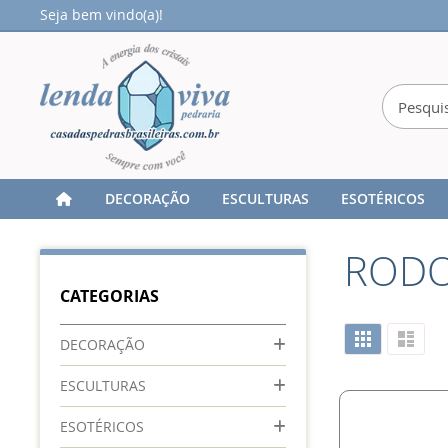
Seja bem vindo(a)!
DECORAÇÃO
ESCULTURAS
ESOTÉRICOS
Home
PRATA
ANÉIS
RODOLITA
RODO
CATEGORIAS
Ver
Grade
Lista
DECORAÇÃO
como
ESCULTURAS
ESOTÉRICOS