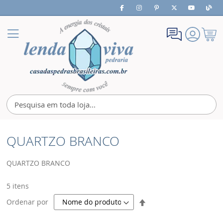
Meu
Alternar
Carrin
Nav
QUARTZO BRANCO
QUARTZO BRANCO
5
itens
Definir
Ordenar por
Direção
Decrescente