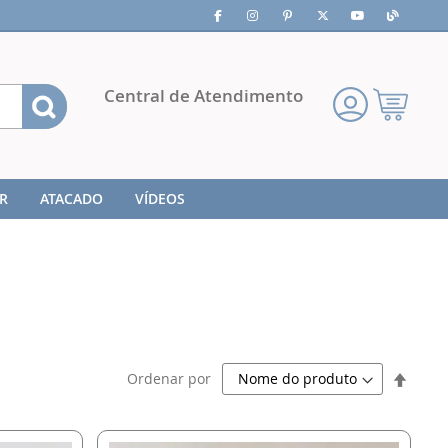
Pesquisa
Central de Atendimento
Meu
Carrinho
R
ATACADO
VÍDEOS
Defini
Ordenar por
Direç
Decre