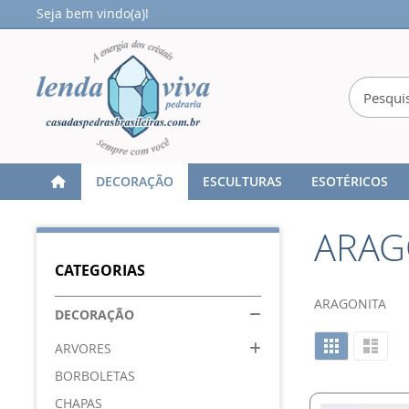
Seja bem vindo(a)!
DECORAÇÃO
ESCULTURAS
ESOTÉRICOS
Home
DECORAÇÃO
ESFERA
ARAGONITA
ARAG
CATEGORIAS
ARAGONITA
DECORAÇÃO
Ver
Grade
Lista
ARVORES
como
BORBOLETAS
CHAPAS