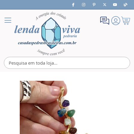
Meu
Alternar
Carrin
Nav