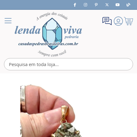
Meu
Alternar
Carrin
Nav