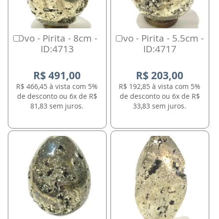
Ovo - Pirita - 8cm -
Ovo - Pirita - 5.5cm -
Comprar
Comprar
ID:4713
ID:4717
R$ 491,00
R$ 203,00
R$ 466,45 à vista com 5%
R$ 192,85 à vista com 5%
de desconto ou 6x de R$
de desconto ou 6x de R$
81,83 sem juros.
33,83 sem juros.