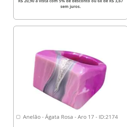
R$ 20,90 à vista com 5% de desconto ou 6x de R$ 3,67
sem juros.
Anelão - Ágata Rosa - Aro 17 - ID:2174
Comprar