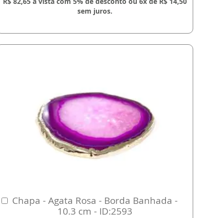
R$ 82,65 à vista com 5% de desconto ou 6x de R$ 14,50
sem juros.
Chapa - Agata Rosa - Borda Banhada -
Comprar
10.3 cm - ID:2593