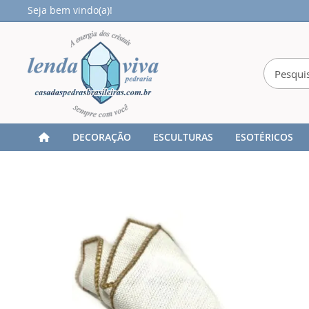
Seja bem vindo(a)!
DECORAÇÃO
ESCULTURAS
ESOTÉRICOS
Home
Porta Guardanapo - Ágata Rosa - Chapa - ID:4902