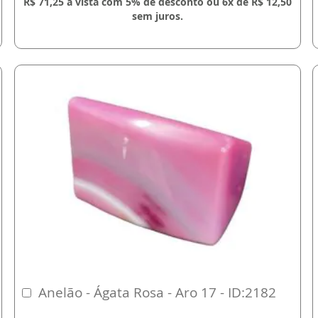
R$ 71,25 à vista com 5% de desconto ou 6x de R$ 12,50
sem juros.
Anelão - Ágata Rosa - Aro 17 - ID:2182
Comprar