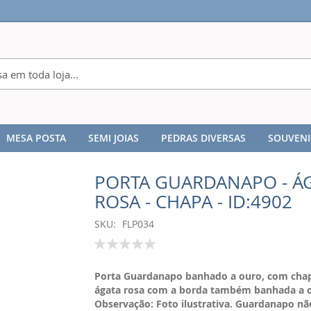
MESA POSTA
SEMI JOIAS
PEDRAS DIVERSAS
SOUVENI
PORTA GUARDANAPO - Á
ROSA - CHAPA - ID:4902
SKU
FLP034
Classificação:
100
% of
Porta Guardanapo banhado a ouro, com cha
ágata rosa com a borda também banhada a 
Observação: Foto ilustrativa. Guardanapo não