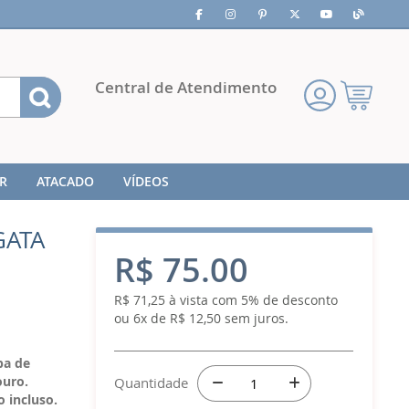
Pesquisa
Central de Atendimento
Meu
Carrinho
R
ATACADO
VÍDEOS
GATA
R$ 75.00
R$ 71,25 à vista com 5% de desconto
ou 6x de R$ 12,50 sem juros.
pa de
ouro.
Quantidade
 incluso.