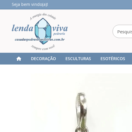
Seja bem vindo(a)!
DECORAÇÃO
ESCULTURAS
ESOTÉRICOS
Home
Pingente - Fluorita - Prata 950Ag - ID:3745