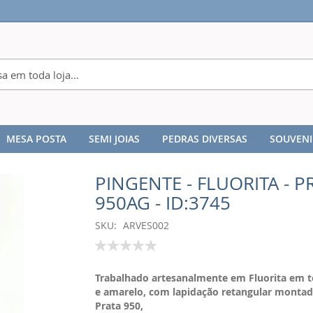
MESA POSTA
SEMI JOIAS
PEDRAS DIVERSAS
SOUVENI
PINGENTE - FLUORITA - P
950AG - ID:3745
SKU
ARVES002
Classificação:
100
% of
Trabalhado artesanalmente em Fluorita em t
e amarelo, com lapidação retangular monta
Prata 950,