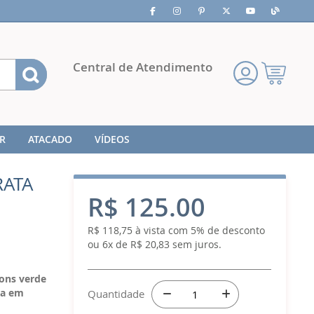
Pesquisa
Central de Atendimento
Meu
Carrinho
R
ATACADO
VÍDEOS
RATA
R$ 125.00
R$ 118,75 à vista com 5% de desconto
ou 6x de R$ 20,83 sem juros.
ons verde
da em
Quantidade