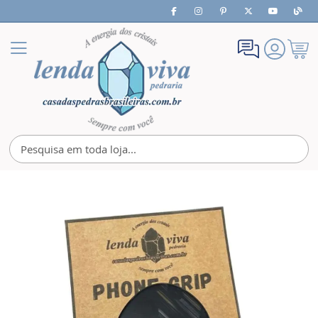
Meu
Alternar
Carrin
Nav