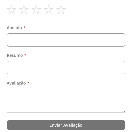
1
2
3
4
5
star
stars
stars
stars
stars
Apelido
Resumo
Avaliação
Enviar Avaliação