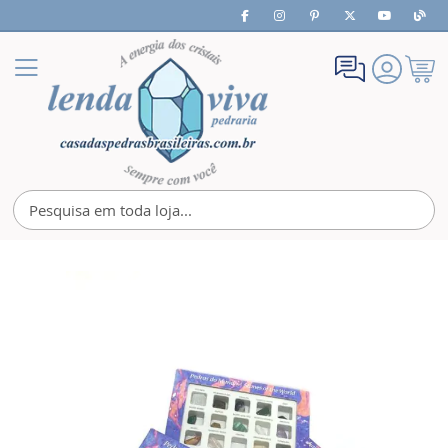
Meu
Alternar
Carrin
Nav