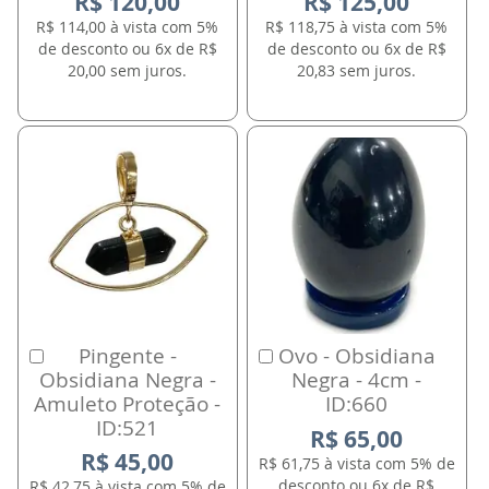
R$ 120,00
R$ 125,00
R$ 114,00 à vista com 5%
R$ 118,75 à vista com 5%
de desconto ou 6x de R$
de desconto ou 6x de R$
20,00 sem juros.
20,83 sem juros.
Pingente -
Ovo - Obsidiana
Comprar
Comprar
Obsidiana Negra -
Negra - 4cm -
Amuleto Proteção -
ID:660
ID:521
R$ 65,00
R$ 45,00
R$ 61,75 à vista com 5% de
desconto ou 6x de R$
R$ 42,75 à vista com 5% de