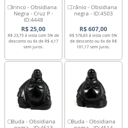
Brinco - Obsidiana
Crânio - Obsidiana
Comprar
Comprar
Negra - Cruz P -
negra - ID:4503
ID:4448
R$ 25,00
R$ 607,00
R$ 23,75 à vista com 5% de
R$ 576,65 à vista com 5%
desconto ou 6x de R$ 4,17
de desconto ou 6x de R$
sem juros.
101,17 sem juros.
Buda - Obsidiana
Buda - Obsidiana
Comprar
Comprar
negra - ID:4513
negra - ID:4514