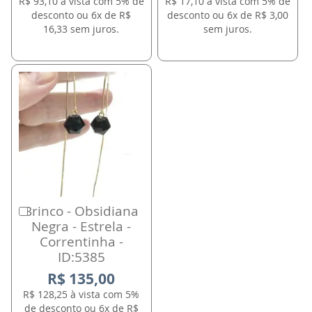
R$ 93,10 à vista com 5% de
R$ 17,10 à vista com 5% de
desconto ou 6x de R$
desconto ou 6x de R$ 3,00
16,33 sem juros.
sem juros.
Brinco - Obsidiana
Comprar
Negra - Estrela -
Correntinha -
ID:5385
R$ 135,00
R$ 128,25 à vista com 5%
de desconto ou 6x de R$